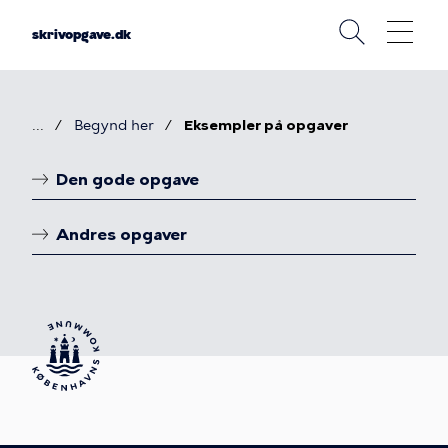
Gå
til
skrivopgave.dk
hovedindhold
Begynd her
Eksempler på opgaver
Brødkrumme
Se
Den gode opgave
eksempler
Linkoversigt
Andres opgaver
på
SRP,
SRO
og
DHO
opgaver