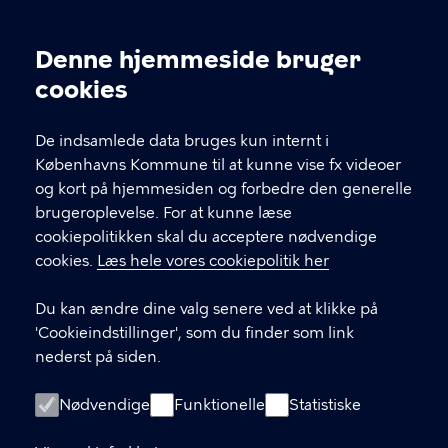
Skrivopgave.dk
Denne hjemmeside bruger
Københavns Biblioteker
Cookieindstillinger
cookies
Krystalgade 15
1172 København K
De indsamlede data bruges kun internt i
Skrivopgave.dk er udgivet under Creative Commons
Københavns Kommune til at kunne vise fx videoer
Navngivelse-Ikke-kommerciel-Del på samme vilkår
og kort på hjemmesiden og forbedre den generelle
2.5 Danmark License.
brugeroplevelse. For at kunne læse
cookiepolitikken skal du acceptere nødvendige
cookies.
Læs hele vores cookiepolitik her
KONTAKT
Du kan ændre dine valg senere ved at klikke på
Kontakt redaktionen bag skrivopgave.dk og
'Cookieindstillinger', som du finder som link
litteraturlisteautomaten.dk
nederst på siden.
LINKS
Nødvendige
Funktionelle
Statistiske