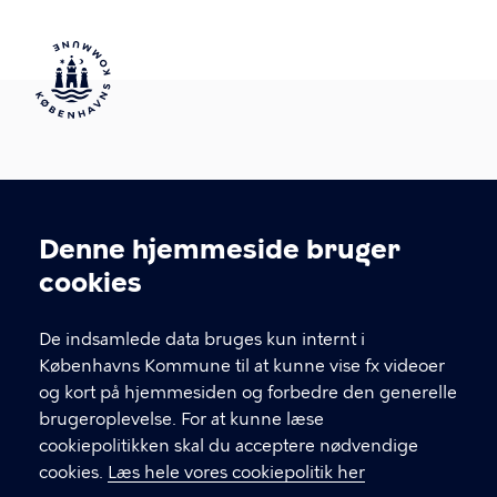
Skrivopgave.dk
Denne hjemmeside bruger
Københavns Biblioteker
Cookieindstillinger
cookies
Krystalgade 15
1172 København K
De indsamlede data bruges kun internt i
Skrivopgave.dk er udgivet under Creative Commons
Københavns Kommune til at kunne vise fx videoer
Navngivelse-Ikke-kommerciel-Del på samme vilkår
og kort på hjemmesiden og forbedre den generelle
2.5 Danmark License.
brugeroplevelse. For at kunne læse
cookiepolitikken skal du acceptere nødvendige
cookies.
Læs hele vores cookiepolitik her
KONTAKT