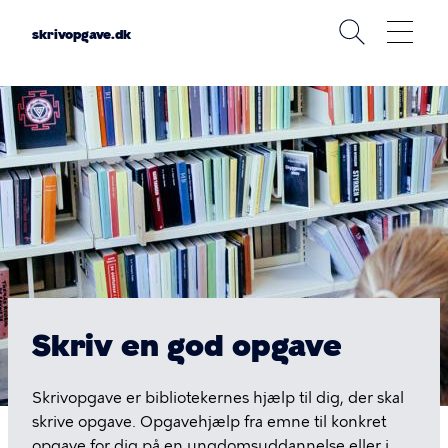
Gå
til
skrivopgave.dk
hovedindhold
Skrivopgave
Skriv en god opgave
Skrivopgave er bibliotekernes hjælp til dig, der skal
skrive opgave. Opgavehjælp fra emne til konkret
opgave for dig på en ungdomsuddannelse eller i