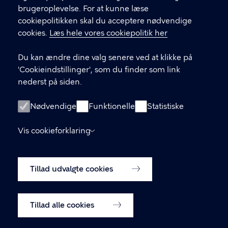
2.5 Danmark License.
brugeroplevelse. For at kunne læse
cookiepolitikken skal du acceptere nødvendige
cookies.
Læs hele vores cookiepolitik her
KONTAKT
Du kan ændre dine valg senere ved at klikke på
Kontakt redaktionen bag skrivopgave.dk og
'Cookieindstillinger', som du finder som link
litteraturlisteautomaten.dk
nederst på siden.
LINKS
Nødvendige
Funktionelle
Statistiske
Om skrivopgave.dk
Vis cookieforklaring
Litteraturlisteautomaten
Tilgængelighedserklæring
Tillad udvalgte cookies
Cookiepolitik
Cookieindstillinger
Tillad alle cookies