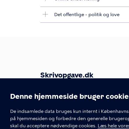
Det offentlige - politik og love
Skrivopgave.dk
Københavns Biblioteker
Denne hjemmeside bruger cookie
Krystalgade 15
1172 København K
Cookieindstil
De indsamlede data bruges kun internt i Københavns 
Skrivopgave.dk er udgivet under Crea
på hjemmesiden og forbedre den generelle brugerople
skal du acceptere nødvendige cookies.
Læs hele vores