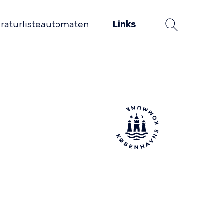
eraturlisteautomaten
Links