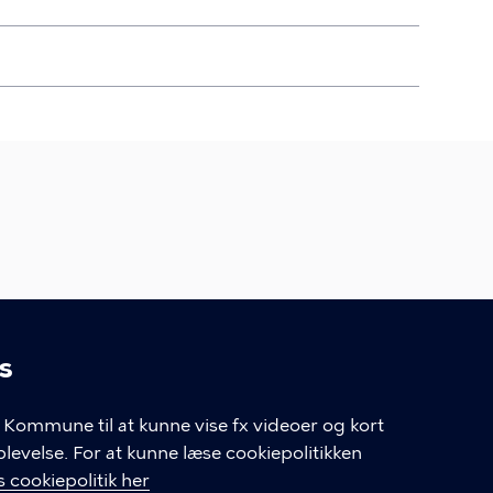
s
linger
Kommune til at kunne vise fx videoer og kort
tive Commons Navngivelse-Ikke-kommerciel-Del på samme 
velse. For at kunne læse cookiepolitikken
 cookiepolitik her