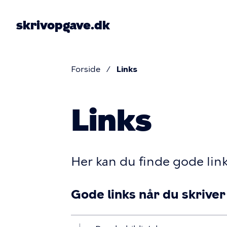
Gå
til
skrivopgave.dk
hovedindhold
Pri
navi
Forside
Links
Brødkru
Links
Her kan du finde gode link
Gode links når du skrive