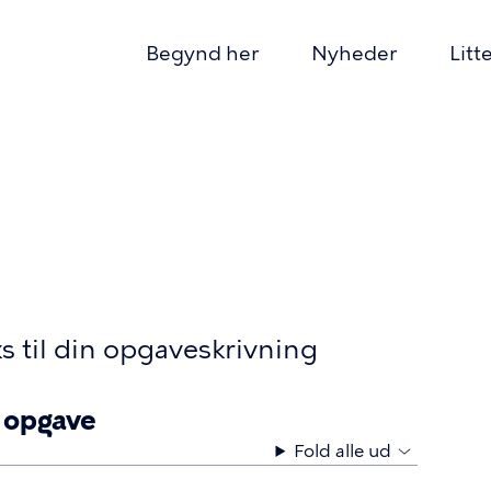
Begynd her
Nyheder
Litt
mær
gation
mme
s til din opgaveskrivning
r opgave
Fold alle ud