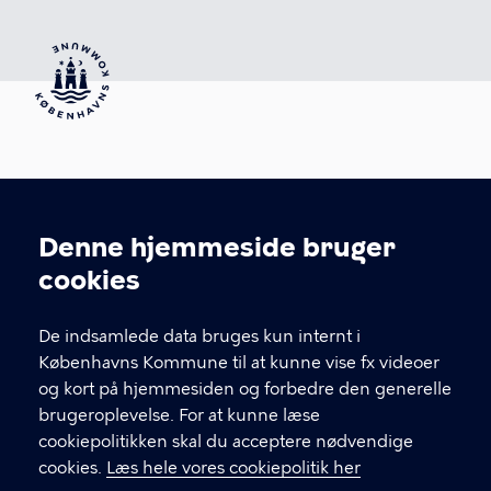
Skrivopgave.dk
Denne hjemmeside bruger
Københavns Biblioteker
Cookieindstillinger
cookies
Krystalgade 15
1172 København K
De indsamlede data bruges kun internt i
Skrivopgave.dk er udgivet under Creative Commons
Københavns Kommune til at kunne vise fx videoer
Navngivelse-Ikke-kommerciel-Del på samme vilkår
og kort på hjemmesiden og forbedre den generelle
2.5 Danmark License.
brugeroplevelse. For at kunne læse
cookiepolitikken skal du acceptere nødvendige
cookies.
Læs hele vores cookiepolitik her
KONTAKT