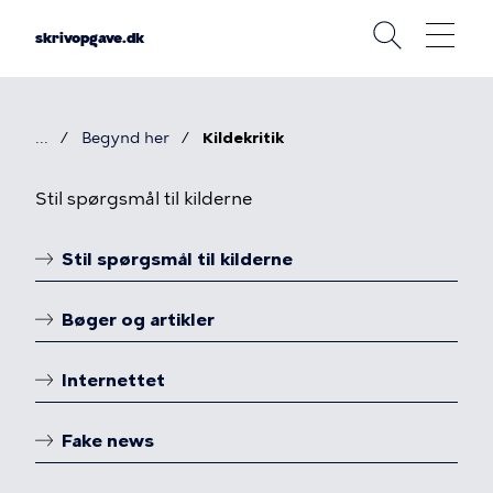
Gå
til
skrivopgave.dk
hovedindhold
Begynd her
Kildekritik
Brødkrumme
Kildekritik
Stil spørgsmål til kilderne
Stil spørgsmål til kilderne
Linkoversigt
Bøger og artikler
Internettet
Fake news