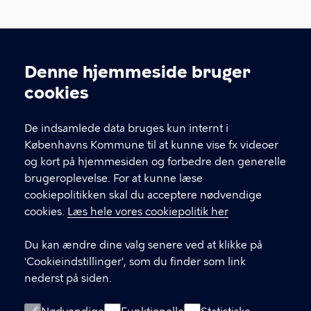
Skrivopgave.dk
Denne hjemmeside bruger
Københavns Biblioteker
Cookieindstillinger
cookies
Krystalgade 15
1172 København K
De indsamlede data bruges kun internt i
Skrivopgave.dk er udgivet under Creative Commons
Københavns Kommune til at kunne vise fx videoer
Navngivelse-Ikke-kommerciel-Del på samme vilkår
og kort på hjemmesiden og forbedre den generelle
2.5 Danmark License.
brugeroplevelse. For at kunne læse
cookiepolitikken skal du acceptere nødvendige
cookies.
Læs hele vores cookiepolitik her
KONTAKT
Du kan ændre dine valg senere ved at klikke på
Kontakt redaktionen bag skrivopgave.dk og
'Cookieindstillinger', som du finder som link
litteraturlisteautomaten.dk
nederst på siden.
LINKS